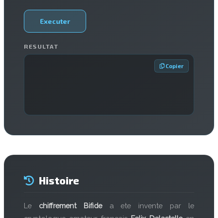
Executer
RESULTAT
 Copier
Histoire
Le
chiffrement Bifide
a ete invente par le