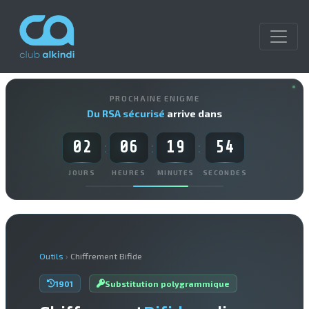
PROCHAINE ENIGME
Du RSA sécurisé
arrive dans
02
06
19
53
:
:
:
JOURS
HEURES
MINUTES
SECONDES
Outils
›
Chiffrement Bifide
1901
Substitution polygrammique