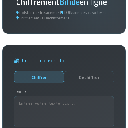
Chiffrement
Bifide
en ligne
Polybe + entrelacement
Diffusion des caracteres
Chiffrement & Dechiffrement
🔐 Outil interactif
Chiffrer
Dechiffrer
TEXTE