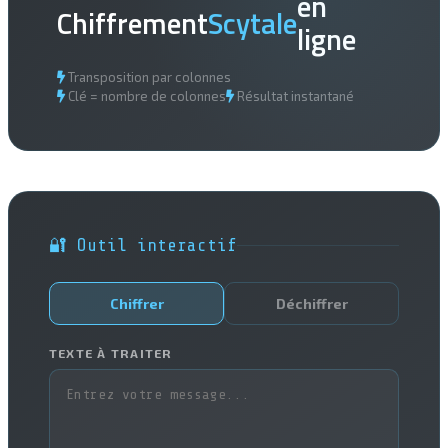
en
Chiffrement
Scytale
ligne
Transposition par colonnes
Clé = nombre de colonnes
Résultat instantané
🔐 Outil interactif
Chiffrer
Déchiffrer
TEXTE À TRAITER