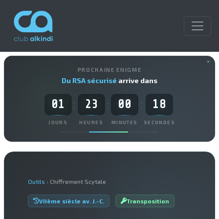
PROCHAINE ENIGME
Du RSA sécurisé
arrive dans
01
23
00
17
:
:
:
JOURS
HEURES
MINUTES
SECONDES
Outils
›
Chiffrement Scytale
VIIème siècle av. J.-C.
Transposition