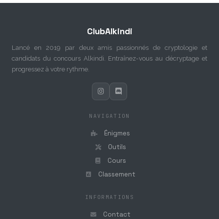
ClubAlkindi
Lancé en 2019 par deux amis passionnés de cryptologie et
candidats du concours Alkindi. Entraînez-vous au décryptage et
progressez à votre rythme.
NAVIGATION
Énigmes
Outils
Cours
Classement
INFORMATIONS
Contact