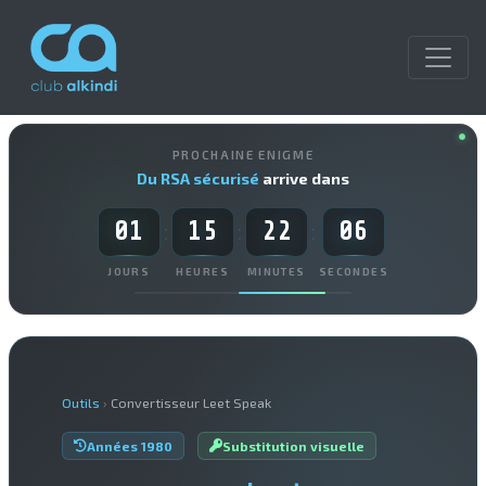
PROCHAINE ENIGME
Du RSA sécurisé
arrive dans
01
15
22
05
:
:
:
JOURS
HEURES
MINUTES
SECONDES
Outils
›
Convertisseur Leet Speak
Années 1980
Substitution visuelle