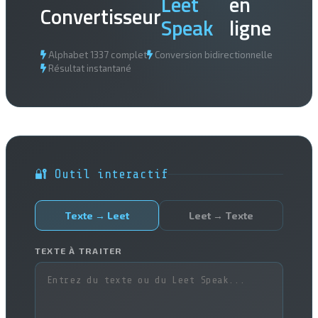
Leet
en
Convertisseur
Speak
ligne
Alphabet 1337 complet
Conversion bidirectionnelle
Résultat instantané
🔐 Outil interactif
Texte → Leet
Leet → Texte
TEXTE À TRAITER