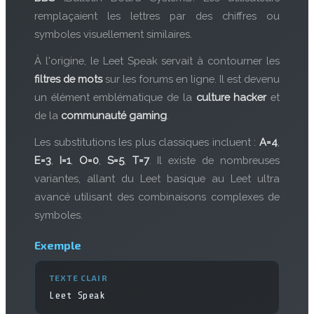
remplaçaient les lettres par des chiffres ou
symboles visuellement similaires.
À l'origine, le Leet Speak servait à contourner les
filtres de mots
sur les forums en ligne. Il est devenu
un élément emblématique de la
culture hacker
et
de la
communauté gaming
.
Les substitutions les plus classiques incluent :
A=4
,
E=3
,
I=1
,
O=0
,
S=5
,
T=7
. Il existe de nombreuses
variantes, allant du Leet basique au Leet ultra
avancé utilisant des combinaisons complexes de
symboles.
Exemple
TEXTE CLAIR
Leet Speak