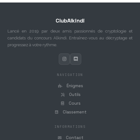
ClubAlkindi
Lancé en 2019 par deux amis passionnés de cryptologie et
candidats du concours Alkindi. Entraînez-vous au décryptage et
progressez à votre rythme.
NAVIGATION
Énigmes
Outils
Cours
Classement
INFORMATIONS
Contact