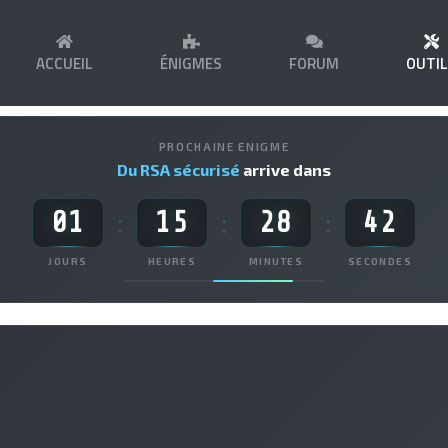
ACCUEIL
ÉNIGMES
FORUM
OUTI
PROCHAINE ENIGME
Du RSA sécurisé
arrive dans
01
15
28
41
:
:
:
JOURS
HEURES
MINUTES
SECONDES