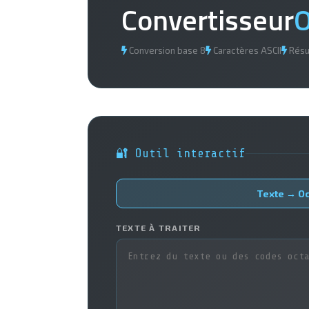
Convertisseur
O
Conversion base 8
Caractères ASCII
Résul
🔐 Outil interactif
Texte → Oc
TEXTE À TRAITER