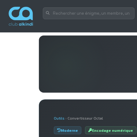
Outils
›
Convertisseur Octal
Moderne
Encodage numérique