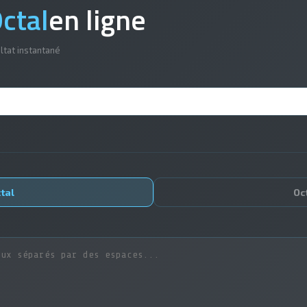
ctal
en ligne
tat instantané
tal
Oc