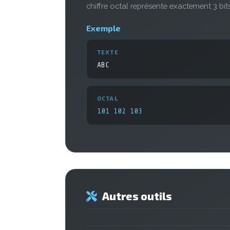
chiffre octal représente exactement 3 bit
Exemple
TEXTE
ABC
OCTAL
101 102 103
Autres outils