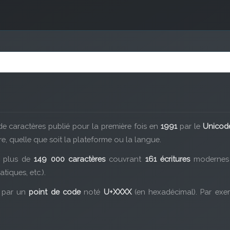
 caractères publié pour la première fois en
1991
par le
Unicod
 quelle que soit la plateforme ou la langue.
t plus de
149 000 caractères
couvrant
161 écritures
modernes e
iques, etc.).
é par un
point de code
noté
U+XXXX
(en hexadécimal). Par exem