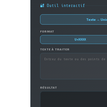
🔐 Outil interactif
Texte → Uni
FORMAT
U+XXXX
TEXTE À TRAITER
RÉSULTAT