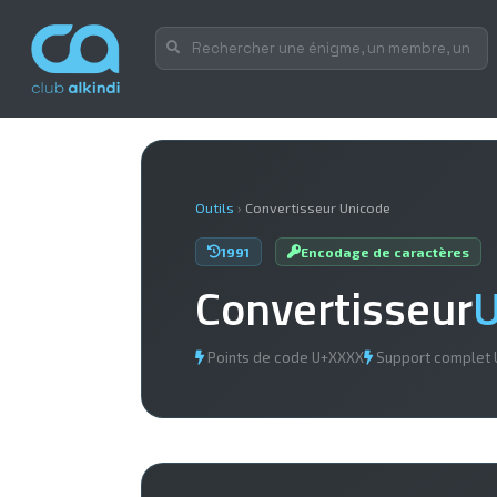
Outils
›
Convertisseur Unicode
1991
Encodage de caractères
Convertisseur
U
Points de code U+XXXX
Support complet 