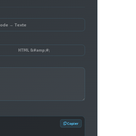
code → Texte
HTML &#amp;#;
 Copier