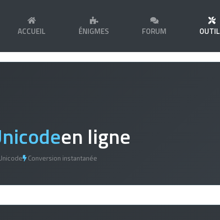
ACCUEIL
ÉNIGMES
FORUM
OUTI
nicode
en ligne
Unicode
Conversion instantanée