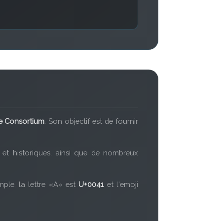
e Consortium
. Son objectif est de fournir
t historiques, ainsi que de nombreux
ple, la lettre «A» est
U+0041
et l'emoji