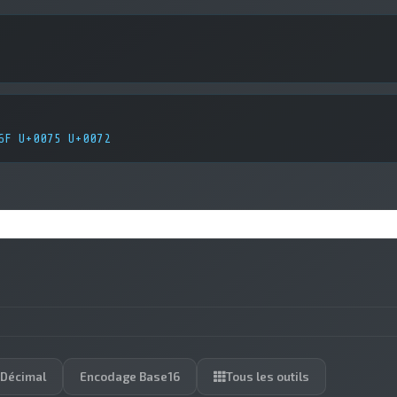
6F U+0075 U+0072
 Décimal
Encodage Base16
Tous les outils