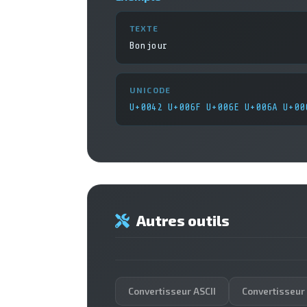
TEXTE
Bonjour
UNICODE
U+0042 U+006F U+006E U+006A U+00
Autres outils
Convertisseur ASCII
Convertisseur