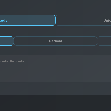
code
Uni
Décimal