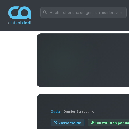
Outils
›
Damier Straddling
Guerre froide
Substitution par d