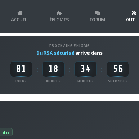
ACCUEIL
ÉNIGMES
FORUM
OUTI
PROCHAINE ENIGME
Du RSA sécurisé
arrive dans
01
18
34
55
:
:
:
JOURS
HEURES
MINUTES
SECONDES
amier