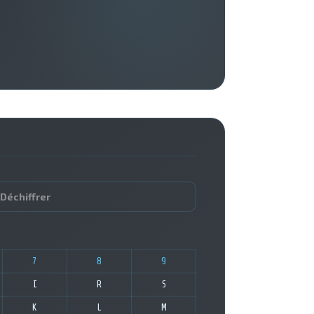
Déchiffrer
7
8
9
I
R
S
K
L
M