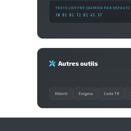
TEXTE CHIFFRÉ (DAMIER PAR DÉFAUT)
30 81 82 72 81 45 37
Autres outils
Alberti
Enigma
Code T9