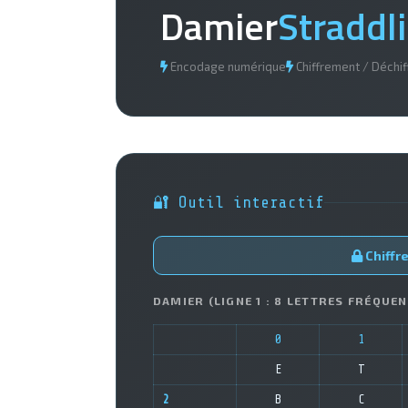
Damier
Straddl
Encodage numérique
Chiffrement / Déchi
🔐 Outil interactif
Chiffre
DAMIER (LIGNE 1 : 8 LETTRES FRÉQUE
0
1
E
T
2
B
C