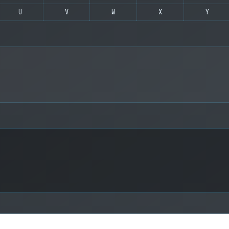
U
V
W
X
Y