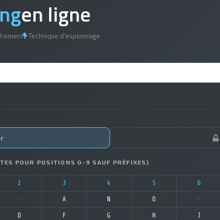
ing
en ligne
ffrement
Technique d'espionnage
r
NTES POUR POSITIONS 0-9 SAUF PRÉFIXES)
2
3
4
5
6
-
A
N
O
-
D
F
G
H
J