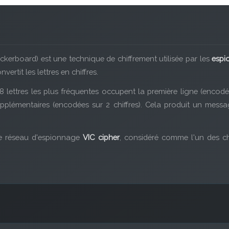
kerboard) est une technique de chiffrement utilisée par les
espi
ertit les lettres en chiffres.
8 lettres les plus fréquentes occupent la première ligne (encodée
supplémentaires (encodées sur 2 chiffres). Cela produit un messa
le réseau d'espionnage
VIC cipher
, considéré comme l'un des ch