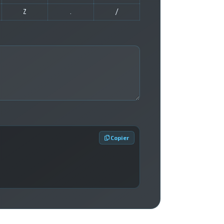
Z
.
/
 Copier