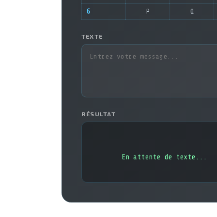
6
P
Q
TEXTE
RÉSULTAT
En attente de texte...