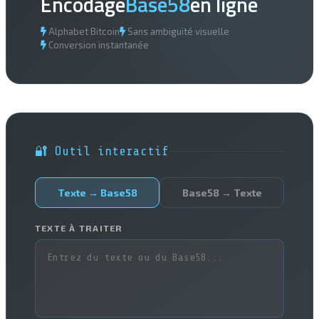
Encodage
Base58
en ligne
Alphabet Bitcoin
Sans ambiguïté visuelle
Conversion instantanée
🔐 Outil interactif
Texte → Base58
Base58 → Texte
TEXTE À TRAITER