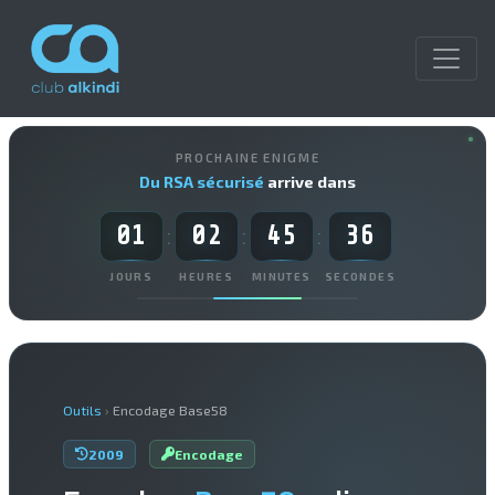
PROCHAINE ENIGME
Du RSA sécurisé
arrive dans
01
02
45
35
:
:
:
JOURS
HEURES
MINUTES
SECONDES
Outils
›
Encodage Base58
2009
Encodage