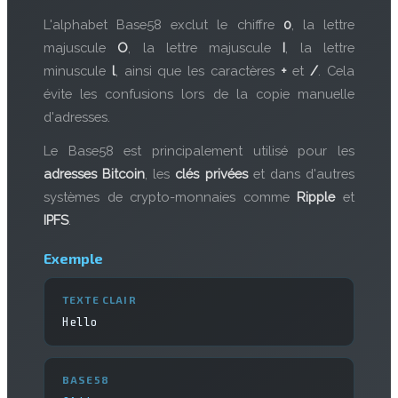
L'alphabet Base58 exclut le chiffre
0
, la lettre
majuscule
O
, la lettre majuscule
I
, la lettre
minuscule
l
, ainsi que les caractères
+
et
/
. Cela
évite les confusions lors de la copie manuelle
d'adresses.
Le Base58 est principalement utilisé pour les
adresses Bitcoin
, les
clés privées
et dans d'autres
systèmes de crypto-monnaies comme
Ripple
et
IPFS
.
Exemple
TEXTE CLAIR
Hello
BASE58