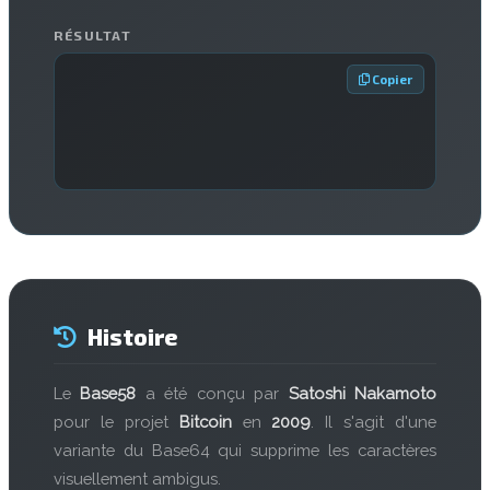
RÉSULTAT
 Copier
Histoire
Le
Base58
a été conçu par
Satoshi Nakamoto
pour le projet
Bitcoin
en
2009
. Il s'agit d'une
variante du Base64 qui supprime les caractères
visuellement ambigus.