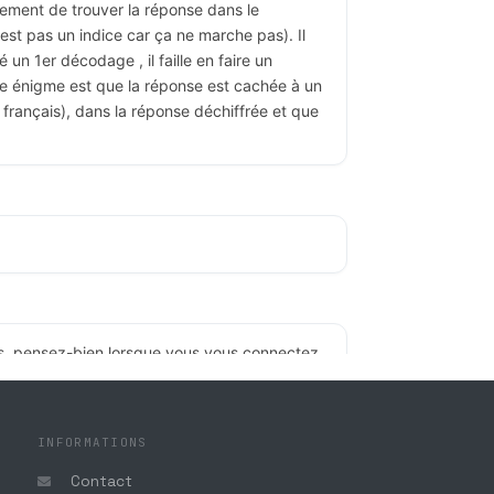
nement de trouver la réponse dans le
est pas un indice car ça ne marche pas). Il
 un 1er décodage , il faille en faire un
tte énigme est que la réponse est cachée à un
 français), dans la réponse déchiffrée et que
ts, pensez-bien lorsque vous vous connectez
n à mettre la deuxième majuscule à "Pure",
e problème.
INFORMATIONS
Contact