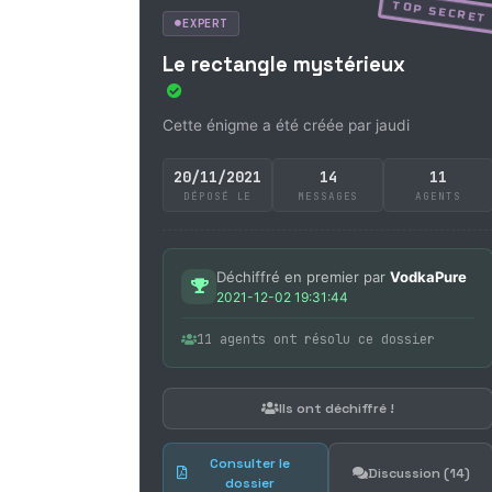
TOP SECRET
EXPERT
Le rectangle mystérieux
Cette énigme a été créée par jaudi
20/11/2021
14
11
DÉPOSÉ LE
MESSAGES
AGENTS
Déchiffré en premier par
VodkaPure
2021-12-02 19:31:44
11 agents ont résolu ce dossier
Ils ont déchiffré !
Consulter le
Discussion (14)
dossier