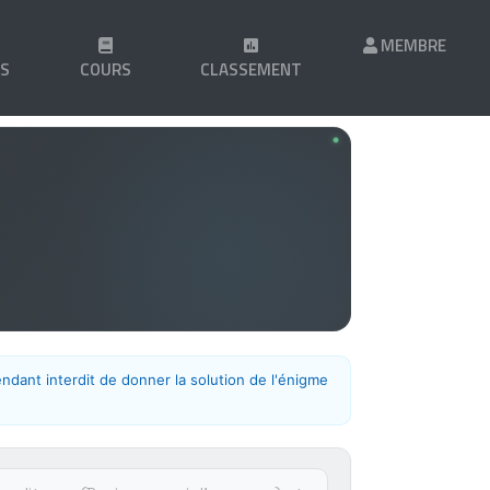
MEMBRE
LS
COURS
CLASSEMENT
endant interdit de donner la solution de l'énigme