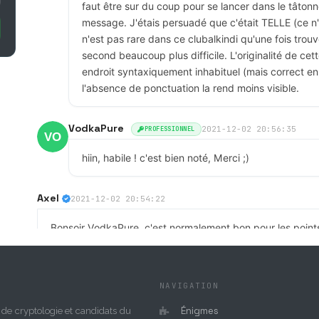
faut être sur du coup pour se lancer dans le tâton
message. J'étais persuadé que c'était TELLE (ce n'
n'est pas rare dans ce clubalkindi qu'une fois trouvé
second beaucoup plus difficile. L'originalité de ce
endroit syntaxiquement inhabituel (mais correct en
l'absence de ponctuation la rend moins visible.
VodkaPure
2021-12-02 20:56:35
PROFESSIONNEL
hiin, habile ! c'est bien noté, Merci ;)
Axel
2021-12-02 20:54:22
Bonsoir VodkaPure, c'est normalement bon pour les poin
à vous connectez en tant que "VodkaPure" en pensant bie
je pense que c'est ce qui a coincé, j'essaierai de régler c
NAVIGATION
Vodkapure
2021-12-02 19:54:12
PROFESSIONNEL
Énigmes
de cryptologie et candidats du