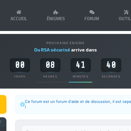
ACCUEIL
ÉNIGMES
FORUM
OUTI
PROCHAINE ENIGME
Du RSA sécurisé
arrive dans
00
08
41
40
:
:
:
JOURS
HEURES
MINUTES
SECONDES
Ce forum est un forum d'aide et de discussion, il est cep
!
9