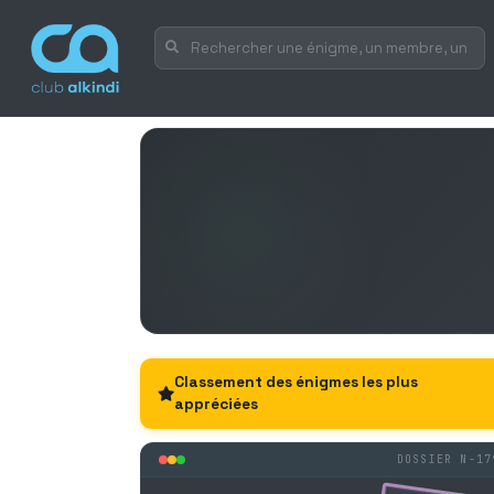
Classement des énigmes les plus
appréciées
DOSSIER N-17