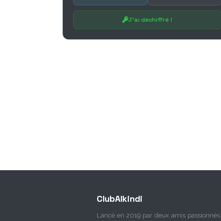
J'ai déchiffré !
ClubAlkindi
Lancé en 2019 par deux amis passionnés 