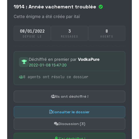
1914 : Année vachement troublée
Cette énigme a été créée par itaï
08/01/2022
3
8
DÉPOSÉ LE
MESSAGES
AGENTS
Déchiffré en premier par
VodkaPure
2022-01-08 15:47:20
8 agents ont résolu ce dossier
Ils ont déchiffré !
Consulter le dossier
Discussion (3)
J'ai déchiffré !