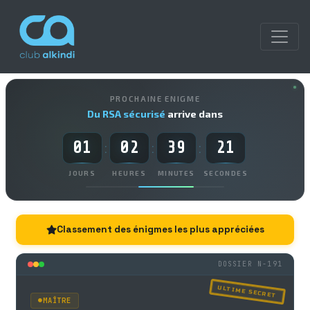
PROCHAINE ENIGME
Du RSA sécurisé
arrive dans
01
02
39
20
:
:
:
JOURS
HEURES
MINUTES
SECONDES
Classement des énigmes les plus appréciées
DOSSIER N-191
ULTIME SECRET
MAÎTRE