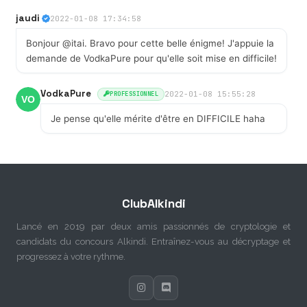
jaudi
2022-01-08 17:34:58
Bonjour @itai. Bravo pour cette belle énigme! J'appuie la
demande de VodkaPure pour qu'elle soit mise en difficile!
VodkaPure
2022-01-08 15:55:28
PROFESSIONNEL
Je pense qu'elle mérite d'être en DIFFICILE haha
ClubAlkindi
Lancé en 2019 par deux amis passionnés de cryptologie et
candidats du concours Alkindi. Entraînez-vous au décryptage et
progressez à votre rythme.