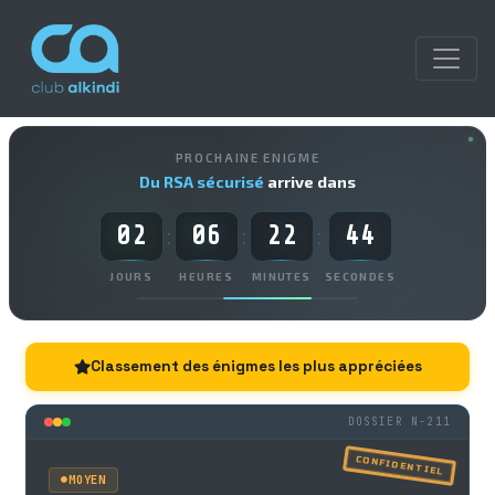
PROCHAINE ENIGME
Du RSA sécurisé
arrive dans
02
06
22
43
:
:
:
JOURS
HEURES
MINUTES
SECONDES
Classement des énigmes les plus appréciées
DOSSIER N-211
CONFIDENTIEL
MOYEN