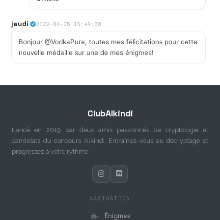
jaudi
2022-06-05 15:49:38
Bonjour @VodkaPure, toutes mes félicitations pour cette
nouvelle médaille sur une de mes énigmes!
ClubAlkindi
Lancé en 2019 par deux amis passionnés de cryptologie et
candidats du concours Alkindi. Entraînez-vous au décryptage et
progressez à votre rythme.
NAVIGATION
Énigmes