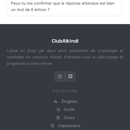
Peux-tu me confirmer que la réponse attendue est bien
un mot de 6 lettres ?
ClubAlkindi
Lancé en 2019 par deux amis passionnés de cryptologie et
candidats du concours Alkindi. Entraînez-vous au décryptage et
progressez à votre rythme.
NAVIGATION
Énigmes
Outils
Cours
Classement