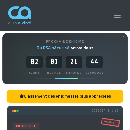
PROCHAINE ENIGME
Du RSA sécurisé
arrive dans
02
01
21
43
:
:
:
JOURS
HEURES
MINUTES
SECONDES
Classement des énigmes les plus appréciées
DOSSIER N-222
SECRET
DIFFICILE