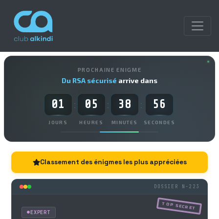
PROCHAINE ENIGME
Du RSA sécurisé
arrive dans
01
05
38
56
:
:
:
JOURS
HEURES
MINUTES
SECONDES
Classement des énigmes les plus appréciées
DOSSIER N-223
TOP SECRET
EXPERT