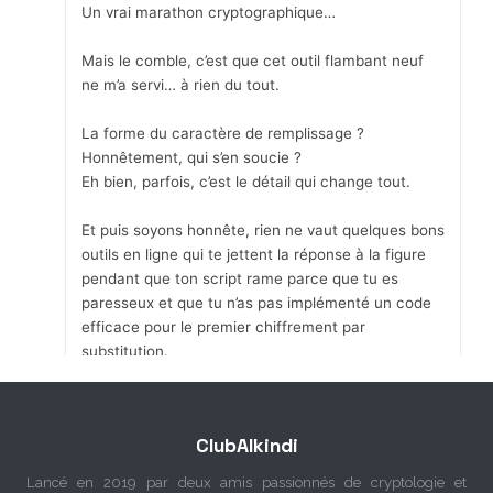
Un vrai marathon cryptographique…
Mais le comble, c’est que cet outil flambant neuf
ne m’a servi… à rien du tout.
La forme du caractère de remplissage ?
Honnêtement, qui s’en soucie ?
Eh bien, parfois, c’est le détail qui change tout.
Et puis soyons honnête, rien ne vaut quelques bons
outils en ligne qui te jettent la réponse à la figure
pendant que ton script rame parce que tu es
paresseux et que tu n’as pas implémenté un code
efficace pour le premier chiffrement par
substitution.
La prochaine fois, je scruterai la forme du crypto…
ou pas.
ClubAlkindi
Vive le code, la programmation… et l'instinct !
Lancé en 2019 par deux amis passionnés de cryptologie et