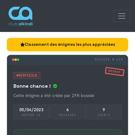
Classement des énigmes les plus appréciées
DOSSIER N-229
SECRET
DIFFICILE
Bonne chance !
Cette énigme a été créée par ZFR bosslei
05/04/2023
6
9
DÉPOSÉ LE
MESSAGES
AGENTS