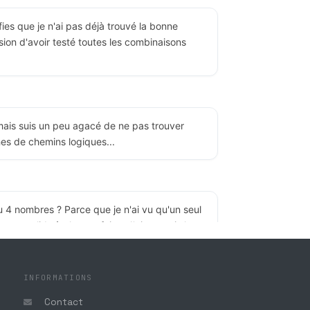
fies que je n'ai pas déjà trouvé la bonne
ssion d'avoir testé toutes les combinaisons
, mais suis un peu agacé de ne pas trouver
ines de chemins logiques...
u 4 nombres ? Parce que je n'ai vu qu'un seul
as valide à chaque fois... J'ai compris la
lisation du premier chiffre, mais il y a trop
liger ou non...
INFORMATIONS
Contact