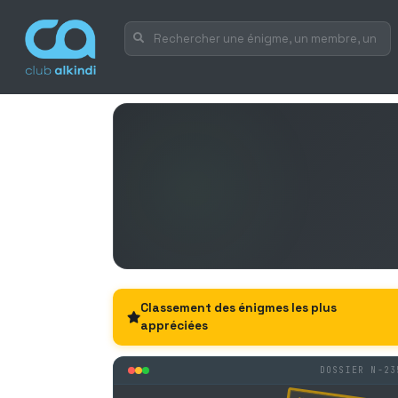
Classement des énigmes les plus
appréciées
DOSSIER N-23