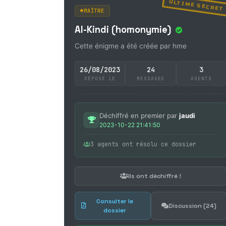
ULTIME SECRET
MAÎTRE
Al-Kindi (homonymie)
Cette énigme a été créée par hme
26/08/2023
24
3
DÉPOSÉ LE
MESSAGES
AGENTS
Déchiffré en premier par
jaudi
2023-10-22 21:41:50
3 agents ont résolu ce dossier
Ils ont déchiffré !
Consulter le
Discussion (24)
dossier