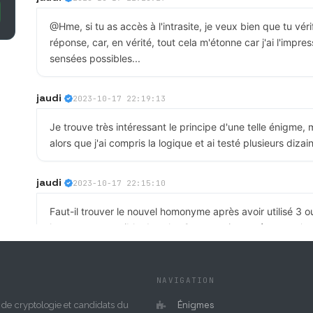
@Hme, si tu as accès à l'intrasite, je veux bien que tu véri
réponse, car, en vérité, tout cela m'étonne car j'ai l'impre
sensées possibles...
jaudi
2023-10-17 22:19:13
Je trouve très intéressant le principe d'une telle énigme
alors que j'ai compris la logique et ai testé plusieurs diza
jaudi
2023-10-17 22:15:10
Faut-il trouver le nouvel homonyme après avoir utilisé 3 o
homonyme possible dans les 2 cas, mais ma réponse n'est p
logique du chiffrement depuis longtemps et suis sûr de l'uti
de possibles comptages suivant ce que l'on choisit de nég
NAVIGATION
jaudi
2023-10-17 21:55:39
Énigmes
de cryptologie et candidats du