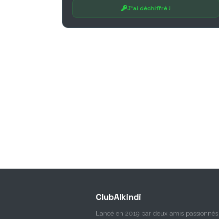
J'ai déchiffré !
ClubAlkindi
Lancé en 2019 par deux amis passionnés 