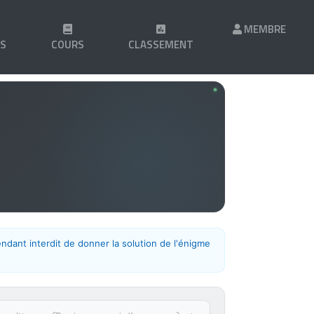
MEMBRE
LS
COURS
CLASSEMENT
endant interdit de donner la solution de l'énigme