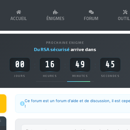
ACCUEIL
ÉNIGMES
FORUM
OUTI
PROCHAINE ENIGME
Du RSA sécurisé
arrive dans
00
16
49
44
:
:
:
JOURS
HEURES
MINUTES
SECONDES
Ce forum est un forum d'aide et de discussion, il est cep
!
5