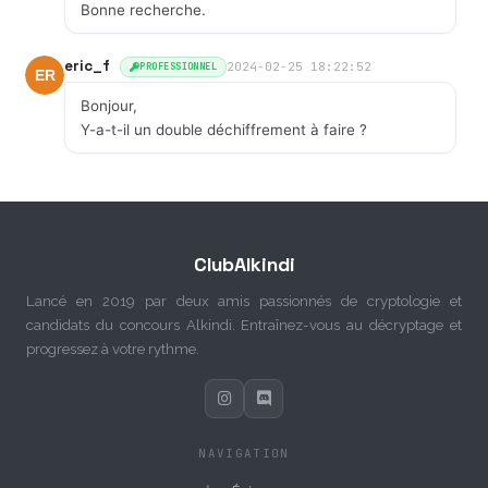
Bonne recherche.
eric_f
2024-02-25 18:22:52
PROFESSIONNEL
Bonjour,
Y-a-t-il un double déchiffrement à faire ?
ClubAlkindi
Lancé en 2019 par deux amis passionnés de cryptologie et
candidats du concours Alkindi. Entraînez-vous au décryptage et
progressez à votre rythme.
NAVIGATION