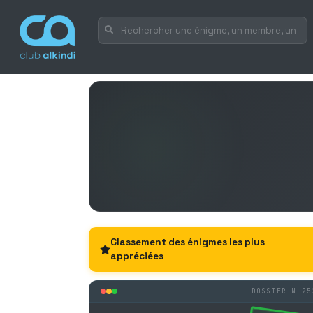
Classement des énigmes les plus
appréciées
DOSSIER N-25