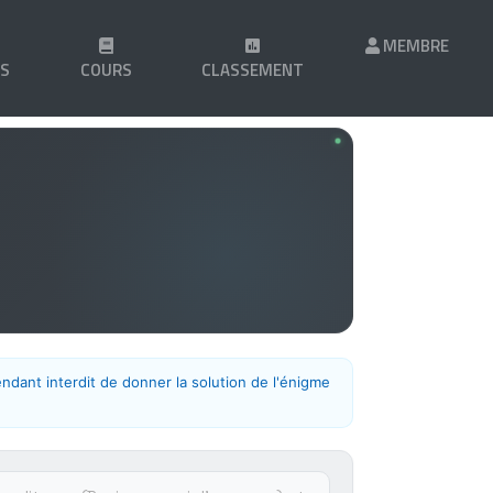
MEMBRE
LS
COURS
CLASSEMENT
endant interdit de donner la solution de l'énigme