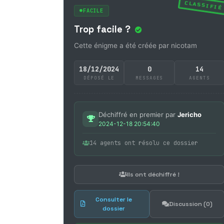
CLASSIFIÉ
FACILE
Trop facile ?
Cette énigme a été créée par nicotam
18/12/2024
0
14
DÉPOSÉ LE
MESSAGES
AGENTS
Déchiffré en premier par
Jericho
2024-12-18 20:54:40
14 agents ont résolu ce dossier
Ils ont déchiffré !
Consulter le
Discussion (0)
dossier