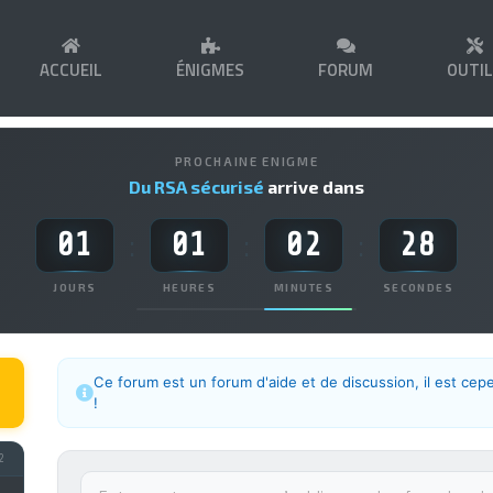
ACCUEIL
ÉNIGMES
FORUM
OUTI
PROCHAINE ENIGME
Du RSA sécurisé
arrive dans
01
01
02
28
:
:
:
JOURS
HEURES
MINUTES
SECONDES
Ce forum est un forum d'aide et de discussion, il est cep
!
2