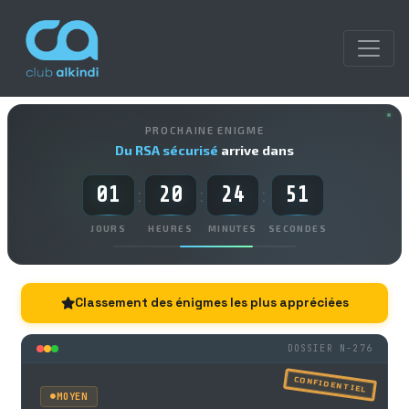
PROCHAINE ENIGME
Du RSA sécurisé
arrive dans
01
20
24
51
:
:
:
JOURS
HEURES
MINUTES
SECONDES
Classement des énigmes les plus appréciées
DOSSIER N-276
CONFIDENTIEL
MOYEN