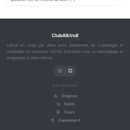
ClubAlkindi
Lancé en 2019 par deux amis passionnés de cryptologie et
candidats du concours Alkindi. Entraînez-vous au décryptage et
progressez à votre rythme.
NAVIGATION
Énigmes
Outils
Cours
Classement