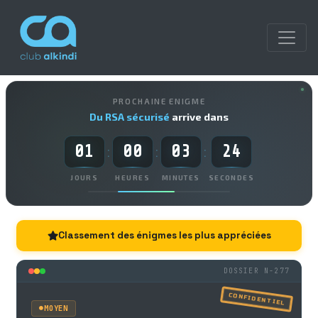
PROCHAINE ENIGME
Du RSA sécurisé
arrive dans
01
00
03
24
:
:
:
JOURS
HEURES
MINUTES
SECONDES
Classement des énigmes les plus appréciées
DOSSIER N-277
CONFIDENTIEL
MOYEN