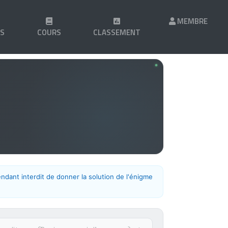
MEMBRE
LS
COURS
CLASSEMENT
endant interdit de donner la solution de l'énigme