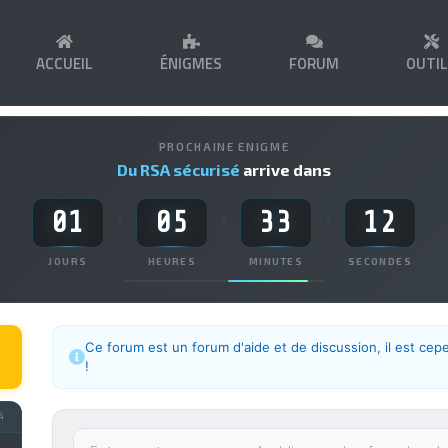
ACCUEIL
ÉNIGMES
FORUM
OUTI
PROCHAINE ENIGME
Du RSA sécurisé
arrive dans
01
05
33
12
:
:
:
JOURS
HEURES
MINUTES
SECONDES
Ce forum est un forum d'aide et de discussion, il est cep
!
4