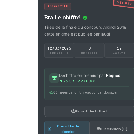
SECRET
DIFFICILE
Braille chiffré
Tirée de la finale du concours Alkindi 2018,
cette énigme est publiée par jaudi
12/03/2025
0
12
DÉPOSÉ LE
MESSAGES
AGENTS
Déchiffré en premier par
Fagnes
2025-03-12 20:00:09
12 agents ont résolu ce dossier
Ils ont déchiffré !
Consulter le
Discussion (0)
dossier