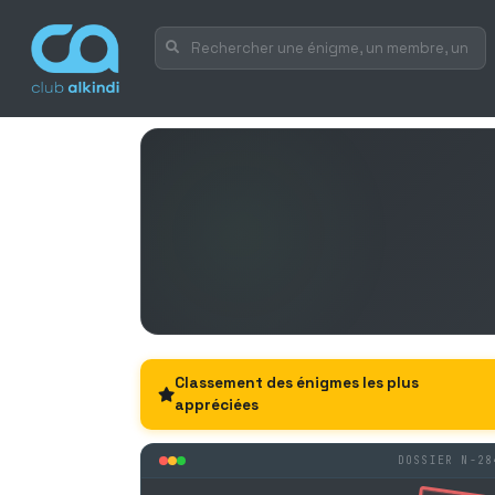
Classement des énigmes les plus
appréciées
DOSSIER N-28