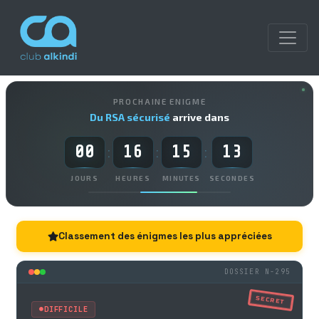
PROCHAINE ENIGME
Du RSA sécurisé
arrive dans
00
16
15
12
:
:
:
JOURS
HEURES
MINUTES
SECONDES
Classement des énigmes les plus appréciées
DOSSIER N-295
SECRET
DIFFICILE