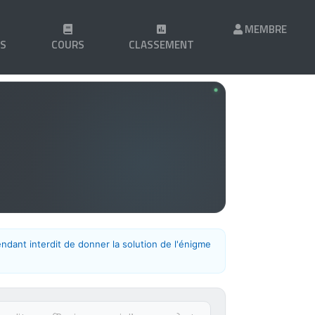
MEMBRE
LS
COURS
CLASSEMENT
endant interdit de donner la solution de l'énigme