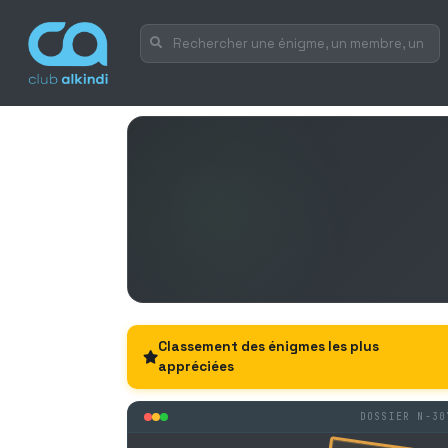
Classement des énigmes les plus
appréciées
DOSSIER N-30