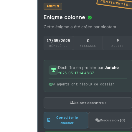
CONFIDENTIEL
MOYEN
Enigme colonne
Cette énigme a été créée par nicotam
17/05/2025
0
9
DÉPOSÉ LE
MESSAGES
AGENTS
Déchiffré en premier par
Jericho
2025-05-17 14:48:37
9 agents ont résolu ce dossier
Ils ont déchiffré !
Consulter le
Discussion (0)
dossier