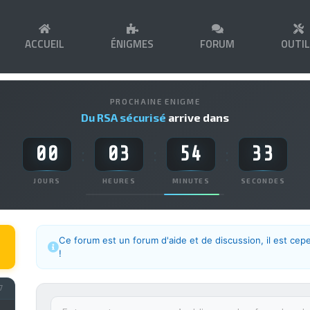
ACCUEIL
ÉNIGMES
FORUM
OUTI
PROCHAINE ENIGME
Du RSA sécurisé
arrive dans
00
03
54
33
:
:
:
JOURS
HEURES
MINUTES
SECONDES
Ce forum est un forum d'aide et de discussion, il est cep
!
7