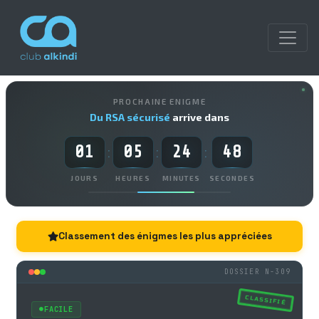
PROCHAINE ENIGME
Du RSA sécurisé
arrive dans
01
05
24
47
:
:
:
JOURS
HEURES
MINUTES
SECONDES
Classement des énigmes les plus appréciées
DOSSIER N-309
CLASSIFIÉ
FACILE