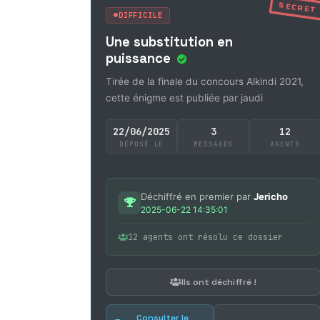
SECRET
DIFFICILE
Une substitution en
puissance
Tirée de la finale du concours Alkindi 2021,
cette énigme est publiée par jaudi
22/06/2025
3
12
DÉPOSÉ LE
MESSAGES
AGENTS
Déchiffré en premier par
Jericho
2025-06-22 14:35:01
12 agents ont résolu ce dossier
Ils ont déchiffré !
Consulter le