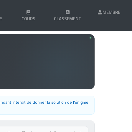
MEMBRE
LS
COURS
CLASSEMENT
endant interdit de donner la solution de l'énigme