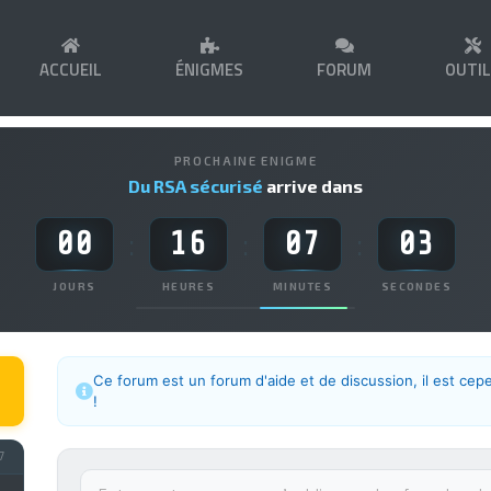
ACCUEIL
ÉNIGMES
FORUM
OUTI
PROCHAINE ENIGME
Du RSA sécurisé
arrive dans
00
16
07
03
:
:
:
JOURS
HEURES
MINUTES
SECONDES
Ce forum est un forum d'aide et de discussion, il est cep
!
7