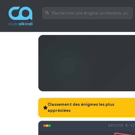
Classement des énigmes les plus
appréciées
DOSSIER N-31