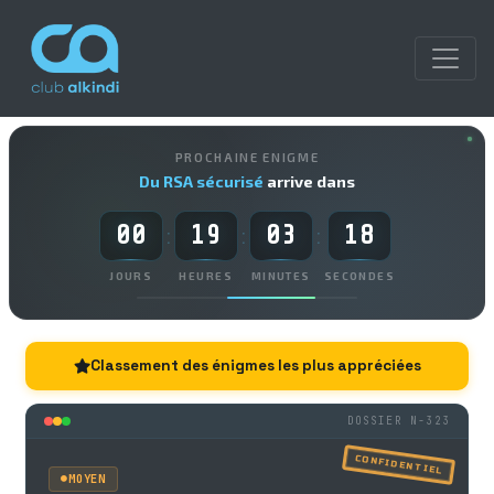
PROCHAINE ENIGME
Du RSA sécurisé
arrive dans
00
19
03
17
:
:
:
JOURS
HEURES
MINUTES
SECONDES
Classement des énigmes les plus appréciées
DOSSIER N-323
CONFIDENTIEL
MOYEN