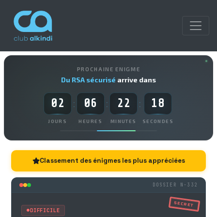
PROCHAINE ENIGME
Du RSA sécurisé
arrive dans
02
06
22
17
:
:
:
JOURS
HEURES
MINUTES
SECONDES
Classement des énigmes les plus appréciées
DOSSIER N-332
SECRET
DIFFICILE