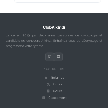
ClubAlkindi
Lancé en 2019 par deux amis passionnés de cryptologie et
candidats du concours Alkindi. Entraînez-vous au décryptage et
progressez à votre rythme.
NAVIGATION
Énigmes
Outils
Cours
Classement