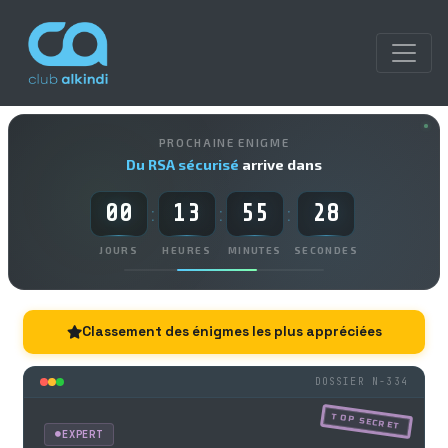
PROCHAINE ENIGME
Du RSA sécurisé
arrive dans
00
13
55
28
:
:
:
JOURS
HEURES
MINUTES
SECONDES
Classement des énigmes les plus appréciées
DOSSIER N-334
TOP SECRET
EXPERT