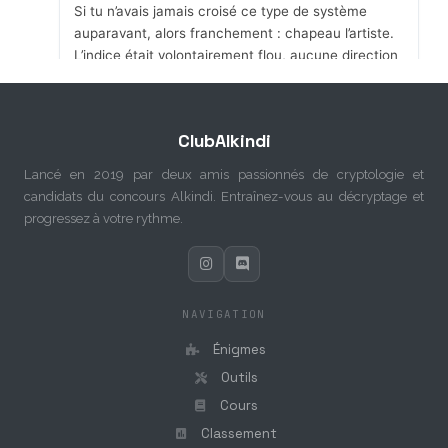
Si tu n’avais jamais croisé ce type de système
auparavant, alors franchement : chapeau l’artiste.
L’indice était volontairement flou, aucune direction
claire, juste un océan de lettres.
Félicitations pour la finesse d’analyse et la ténacité
dont tu as fait preuve.
ClubAlkindi
Bien joué à tous les deux !
Lancé en 2019 par deux amis passionnés de cryptologie et
candidats du concours Alkindi. Entraînez-vous au décryptage et
progressez à votre rythme.
NAVIGATION
Énigmes
Outils
Cours
Classement