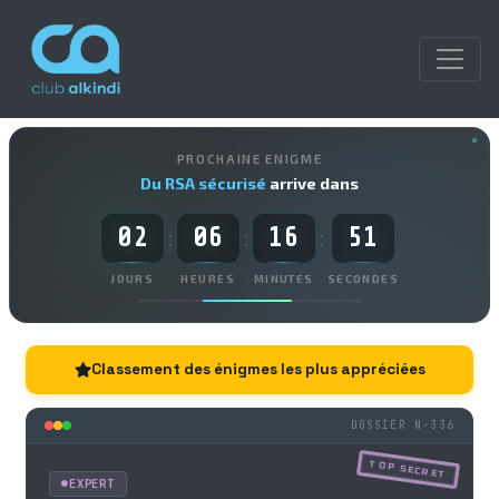
PROCHAINE ENIGME
Du RSA sécurisé
arrive dans
02
06
16
50
:
:
:
JOURS
HEURES
MINUTES
SECONDES
Classement des énigmes les plus appréciées
DOSSIER N-336
TOP SECRET
EXPERT