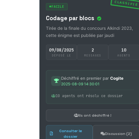
CLASSIFIÉ
FACILE
Codage par blocs
Tirée de la finale du concours Alkindi 2023,
cette énigme est publiée par jaudi
09/08/2025
2
10
DÉPOSÉ LE
MESSAGES
AGENTS
Déchiffré en premier par
Cogite
2025-08-09 14:30:01
10 agents ont résolu ce dossier
Ils ont déchiffré !
Consulter le
Discussion (2)
dossier