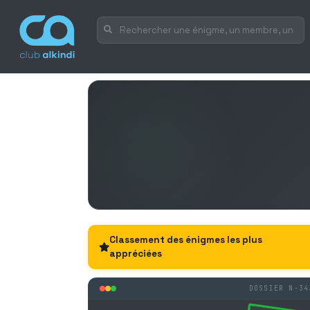
Classement des énigmes les plus
appréciées
DOSSIER N-34