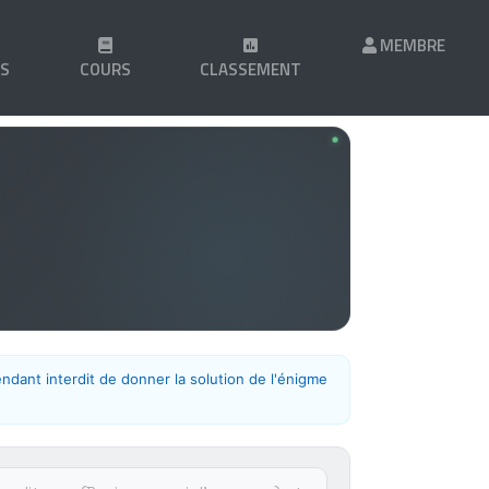
MEMBRE
LS
COURS
CLASSEMENT
endant interdit de donner la solution de l'énigme