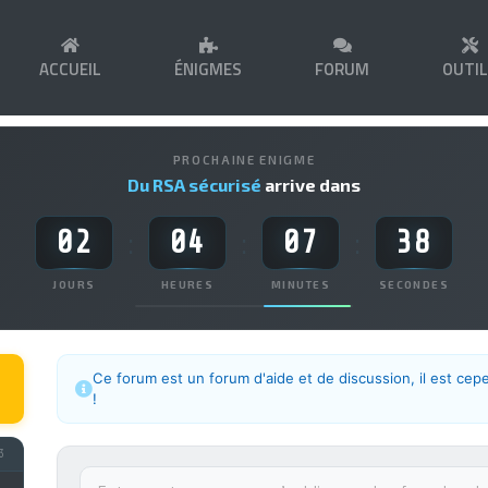
ACCUEIL
ÉNIGMES
FORUM
OUTI
PROCHAINE ENIGME
Du RSA sécurisé
arrive dans
02
04
07
38
:
:
:
JOURS
HEURES
MINUTES
SECONDES
Ce forum est un forum d'aide et de discussion, il est cep
!
3