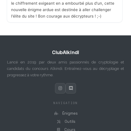
le chiffrement exigeant en a embourbé plus d'un, cette
nouvelle énigme ardue est destinée à aller challenger
l'élite du site ! Bon courage aux décrypteurs ! ;-)
ClubAlkindi
Lancé en 2019 par deux amis passionnés de cryptologie et
candidats du concours Alkindi. Entraînez-vous au décryptage et
progressez à votre rythme.
NAVIGATION
Énigmes
Outils
Cours