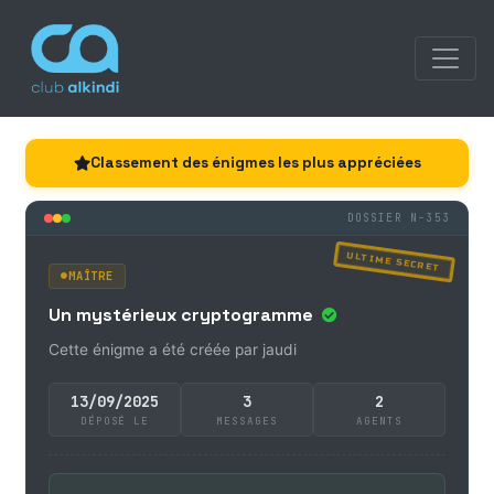
Classement des énigmes les plus appréciées
DOSSIER N-353
ULTIME SECRET
MAÎTRE
Un mystérieux cryptogramme
Cette énigme a été créée par jaudi
13/09/2025
3
2
DÉPOSÉ LE
MESSAGES
AGENTS