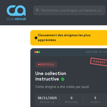
Classement des énigmes les plus
appréciées
DOSSIER N-37
SECRET
DIFFICILE
Une collection
instructive
Cette énigme a été créée par jaudi
08/11/2025
0
5
DÉPOSÉ LE
MESSAGES
AGENTS