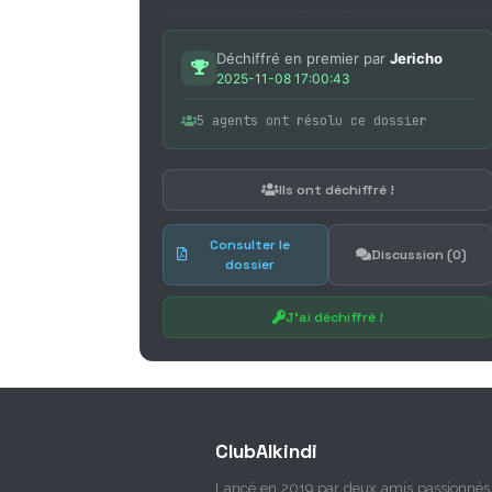
Déchiffré en premier par
Jericho
2025-11-08 17:00:43
5 agents ont résolu ce dossier
Ils ont déchiffré !
Consulter le
Discussion (0)
dossier
J'ai déchiffré !
ClubAlkindi
Lancé en 2019 par deux amis passionnés 