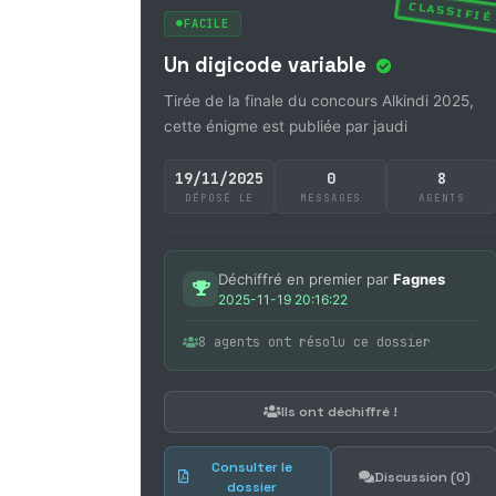
CLASSIFIÉ
FACILE
Un digicode variable
Tirée de la finale du concours Alkindi 2025,
cette énigme est publiée par jaudi
19/11/2025
0
8
DÉPOSÉ LE
MESSAGES
AGENTS
Déchiffré en premier par
Fagnes
2025-11-19 20:16:22
8 agents ont résolu ce dossier
Ils ont déchiffré !
Consulter le
Discussion (0)
dossier