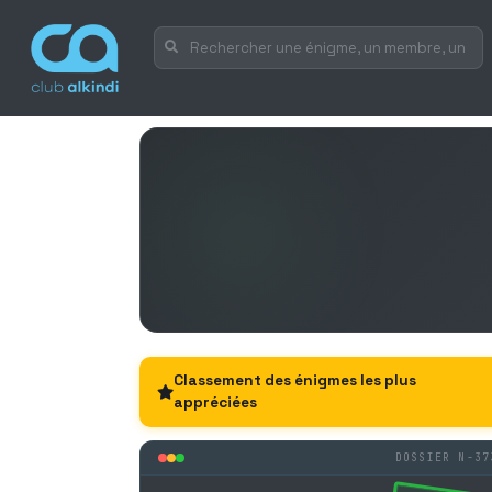
Classement des énigmes les plus
appréciées
DOSSIER N-37