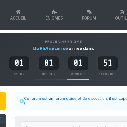
ACCUEIL
ÉNIGMES
FORUM
OUTI
PROCHAINE ENIGME
Du RSA sécurisé
arrive dans
01
01
01
51
:
:
:
JOURS
HEURES
MINUTES
SECONDES
Ce forum est un forum d'aide et de discussion, il est cep
!
3