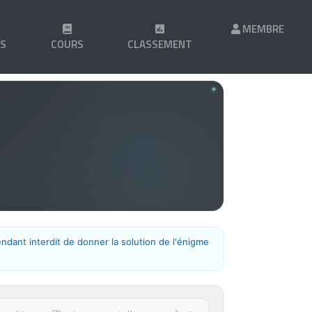
MEMBRE
LS
COURS
CLASSEMENT
endant interdit de donner la solution de l'énigme