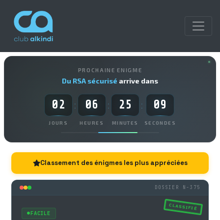
PROCHAINE ENIGME
Du RSA sécurisé
arrive dans
02
06
25
08
:
:
:
JOURS
HEURES
MINUTES
SECONDES
Classement des énigmes les plus appréciées
DOSSIER N-375
CLASSIFIÉ
FACILE