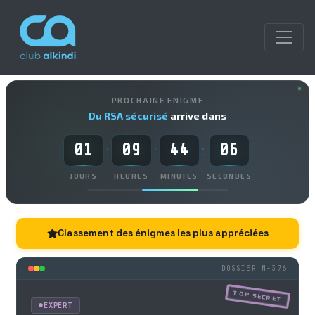
PROCHAINE ENIGME
Du RSA sécurisé
arrive dans
01
09
44
05
:
:
:
JOURS
HEURES
MINUTES
SECONDES
Classement des énigmes les plus appréciées
DOSSIER N-376
TOP SECRET
EXPERT