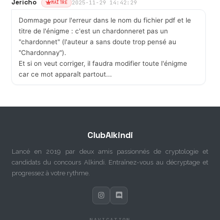
Jericho
2025-11-29 14:42:29
MAÎTRE
Dommage pour l'erreur dans le nom du fichier pdf et le
titre de l'énigme : c'est un chardonneret pas un
"chardonnet" (l'auteur a sans doute trop pensé au
"Chardonnay").
Et si on veut corriger, il faudra modifier toute l'énigme
car ce mot apparaît partout...
ClubAlkindi
Lancé en 2019 par deux amis passionnés de cryptologie et
candidats du concours Alkindi. Entraînez-vous au décryptage et
progressez à votre rythme.
NAVIGATION