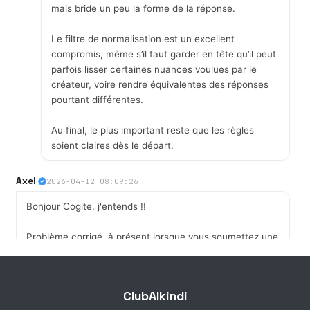
mais bride un peu la forme de la réponse.
Le filtre de normalisation est un excellent
compromis, même s’il faut garder en tête qu’il peut
parfois lisser certaines nuances voulues par le
créateur, voire rendre équivalentes des réponses
pourtant différentes.
Au final, le plus important reste que les règles
soient claires dès le départ.
Axel
2026-04-12 08:09:26
Bonjour Cogite, j'entends !!
Problème corrigé, à présent lorsque vous soumettez une
réponse, tous les espaces internes, au début et à la fin y
sont supprimés, ainsi que ceux de la réponse attendue ;
tous les caractères sont convertis en majuscule et tous
ClubAlkindi
les accents sont convertis en caractères sans accents