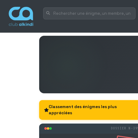
Classement des énigmes les plus
appréciées
DOSSIER N-39