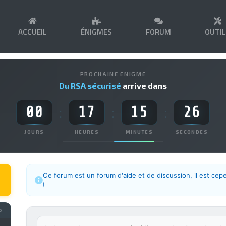
ACCUEIL
ÉNIGMES
FORUM
OUTI
PROCHAINE ENIGME
Du RSA sécurisé
arrive dans
00
17
15
26
:
:
:
JOURS
HEURES
MINUTES
SECONDES
Ce forum est un forum d'aide et de discussion, il est cep
!
5