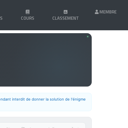
MEMBRE
LS
COURS
CLASSEMENT
endant interdit de donner la solution de l'énigme