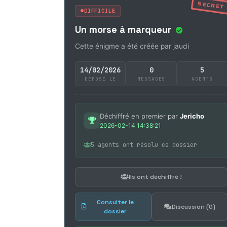
SECRET
DIFFICILE
Un morse à marqueur
Cette énigme a été créée par jaudi
14/02/2026
0
5
DÉPOSÉ LE
MESSAGES
AGENTS
Déchiffré en premier par
Jericho
2026-02-14 14:38:21
5 agents ont résolu ce dossier
Ils ont déchiffré !
Consulter le
Discussion (0)
dossier