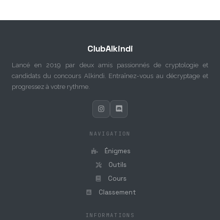
ClubAlkindi
Lancé en 2019 par deux amis passionnés de cryptologie et
candidats du concours Alkindi. Entraînez-vous au décryptage et
progressez à votre rythme.
NAVIGATION
Énigmes
Outils
Cours
Classement
INFORMATIONS