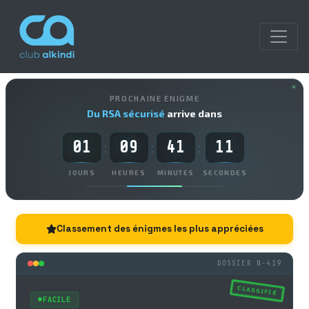
PROCHAINE ENIGME
Du RSA sécurisé
arrive dans
01
09
41
10
:
:
:
JOURS
HEURES
MINUTES
SECONDES
Classement des énigmes les plus appréciées
DOSSIER N-419
CLASSIFIÉ
FACILE