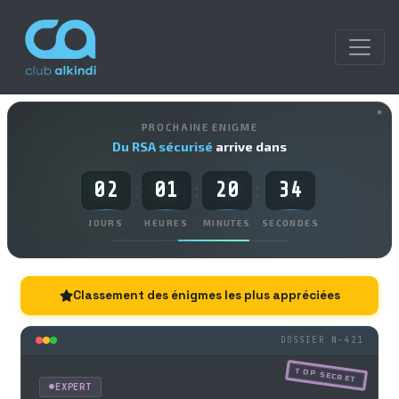
PROCHAINE ENIGME
Du RSA sécurisé
arrive dans
02
01
20
33
:
:
:
JOURS
HEURES
MINUTES
SECONDES
Classement des énigmes les plus appréciées
DOSSIER N-421
TOP SECRET
EXPERT