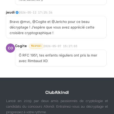
jaudi
2026-05-12 17:25:36
Bravo @mvc, @Cogite et @Jericho pour ce beau
décryptage ! J'espère que vous avez apprécié cette
croisière cryptographique !
Cogite
2026-05-07 15:27:03
EXPERT
Ô RFC 1951, tes enfants réguliers ont pris la mer
avec Rimbaud XD
ClubAlkindi
Lancé en 2019 par deux amis passionnés de cryptologie et
candidats du concours Alkindi. Entraînez-vous au décryptage et
progressez à votre rythme.