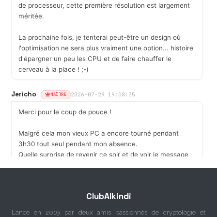
de processeur, cette première résolution est largement
méritée.
La prochaine fois, je tenterai peut-être un design où
l'optimisation ne sera plus vraiment une option... histoire
d'épargner un peu les CPU et de faire chauffer le
cerveau à la place ! ;-)
Jericho
2026-07-29 19:08:35
MAÎTRE
Merci pour le coup de pouce !
Malgré cela mon vieux PC a encore tourné pendant
3h30 tout seul pendant mon absence.
Quelle surprise de revenir ce soir et de voir le message
clair dans mon terminal, je n'y croyais plus ! /-))
La préparation de l'assaut final a quand même demandé
ClubAlkindi
quelques recherches avec d'autres scripts ce matin qui
avaient fini par me trouver un paramètre parmi les 6 qui
Lancé en 2019 par deux amis passionnés de cryptologie et