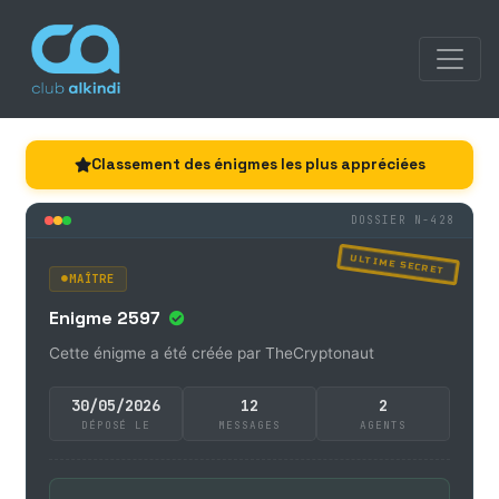
Classement des énigmes les plus appréciées
DOSSIER N-428
ULTIME SECRET
MAÎTRE
Enigme 2597
Cette énigme a été créée par TheCryptonaut
30/05/2026
12
2
DÉPOSÉ LE
MESSAGES
AGENTS