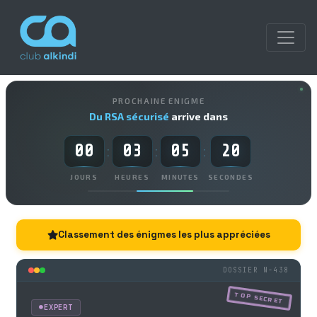
PROCHAINE ENIGME
Du RSA sécurisé
arrive dans
00
03
05
19
:
:
:
JOURS
HEURES
MINUTES
SECONDES
Classement des énigmes les plus appréciées
DOSSIER N-438
TOP SECRET
EXPERT