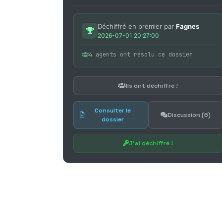
Déchiffré en premier par
Fagnes
2026-07-01 20:27:00
4 agents ont résolu ce dossier
Ils ont déchiffré !
Consulter le
Discussion (6)
dossier
J'ai déchiffré !