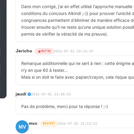
Dans mon corrigé, j'ai en effet utilisé l'approche manuelle
conditions du concours Alkindi ;-)) pour prouver l'unicité d
congruences permettent d'éliminer de manière efficace
trouver ensuite qu'il ne reste qu'une unique solution possib
permis de vérifier la véracité de ma preuve).
Jericho
2026-07-02 10:16:49
MAÎTRE
Remarque additionnelle qui ne sert à rien : cette énigme a
n'y en que 60 à tester...
Mais si on doit le faire avec papier/crayon, cela risque 
jaudi
2026-07-01 23:38:52
Pas de problème, merci pour ta réponse ! ;-)
mvc
2026-07-01 21:12:22
EXPERT