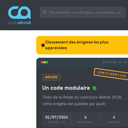
Classement des énigmes les plus
appréciées
DOSSIER N-43
CONFIDENTIEL
MOYEN
Un code modulaire
Tirée de la finale du concours Alkindi 2026,
cette énigme est publiée par jaudi
01/07/2026
6
4
DÉPOSÉ LE
MESSAGES
AGENTS