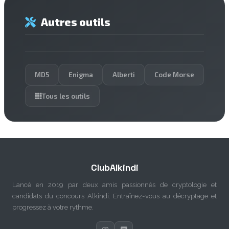
Autres outils
MD5
Enigma
Alberti
Code Morse
Tous les outils
ClubAlkindi
Lancé en 2019 par deux amis passionnés de cryptologie et
candidats du concours Alkindi. Entraînez-vous au décryptage et
progressez à votre rythme.