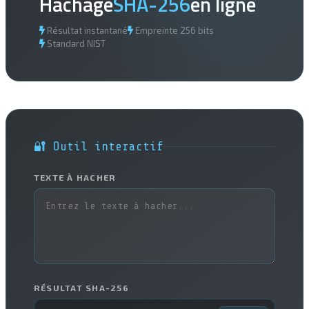
Hachage
SHA-256
en ligne
Résultat instantané
Empreinte 256 bits
Standard NIST
🔐 Outil interactif
TEXTE À HACHER
RÉSULTAT SHA-256