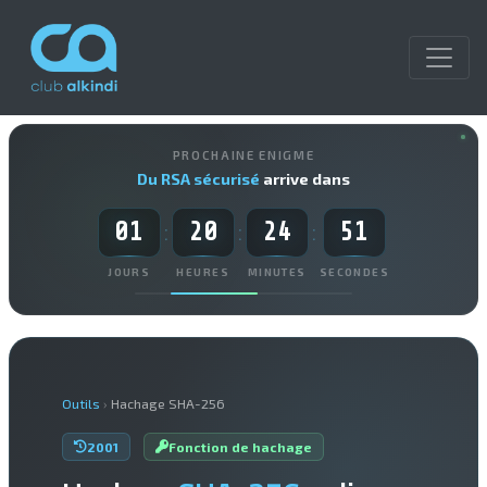
PROCHAINE ENIGME
Du RSA sécurisé
arrive dans
01
20
24
50
:
:
:
JOURS
HEURES
MINUTES
SECONDES
Outils
›
Hachage SHA-256
2001
Fonction de hachage