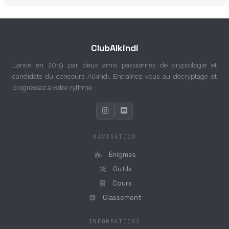
ClubAlkindi
Lancé en 2019 par deux amis passionnés de cryptologie et
candidats du concours Alkindi. Entraînez-vous au décryptage et
progressez à votre rythme.
NAVIGATION
Énigmes
Outils
Cours
Classement
INFORMATIONS