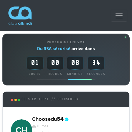
PROCHAINE ENIGME
Du RSA sécurisé
arrive dans
01
00
08
34
:
:
:
JOURS
HEURES
MINUTES
SECONDES
DOSSIER AGENT // CHOOSEDU54
Choosedu54
Dumezil