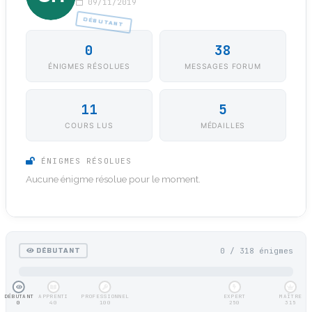
09/11/2019
DÉBUTANT
0
38
ÉNIGMES RÉSOLUES
MESSAGES FORUM
11
5
COURS LUS
MÉDAILLES
ÉNIGMES RÉSOLUES
Aucune énigme résolue pour le moment.
0 / 318 énigmes
DÉBUTANT
DÉBUTANT
APPRENTI
PROFESSIONNEL
EXPERT
MAÎTRE
0
40
100
250
315