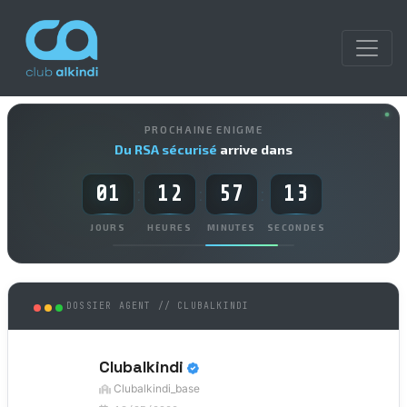
PROCHAINE ENIGME
Du RSA sécurisé
arrive dans
01
12
57
13
:
:
:
JOURS
HEURES
MINUTES
SECONDES
DOSSIER AGENT // CLUBALKINDI
Clubalkindi
Clubalkindi_base