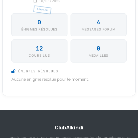
18/05/2022
ADMIN
0
4
ÉNIGMES RÉSOLUES
MESSAGES FORUM
12
0
COURS LUS
MÉDAILLES
ÉNIGMES RÉSOLUES
Aucune énigme résolue pour le moment.
ClubAlkindi
Lancé en 2019 par deux amis passionnés de cryptologie et