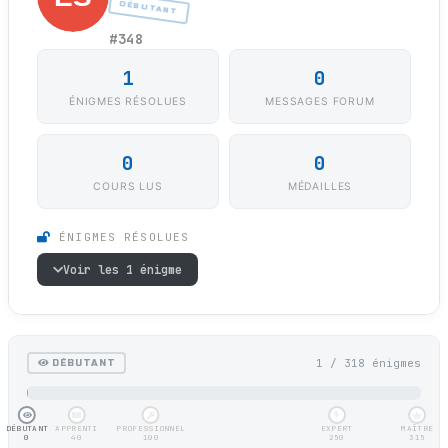
DÉBUTANT
#348
1
0
ÉNIGMES RÉSOLUES
MESSAGES FORUM
0
0
COURS LUS
MÉDAILLES
ÉNIGMES RÉSOLUES
Voir les 1 énigme
1 / 318 énigmes
DÉBUTANT
DÉBUTANT
APPRENTI
PROFESSIONNEL
EXPERT
MAÎTRE
0
40
100
250
315