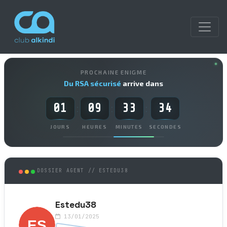
PROCHAINE ENIGME
Du RSA sécurisé
arrive dans
01
09
33
34
:
:
:
JOURS
HEURES
MINUTES
SECONDES
DOSSIER AGENT // ESTEDU38
Estedu38
13/01/2025