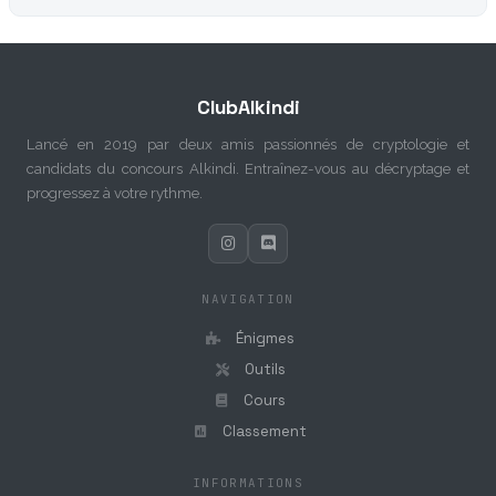
ClubAlkindi
Lancé en 2019 par deux amis passionnés de cryptologie et
candidats du concours Alkindi. Entraînez-vous au décryptage et
progressez à votre rythme.
NAVIGATION
Énigmes
Outils
Cours
Classement
INFORMATIONS