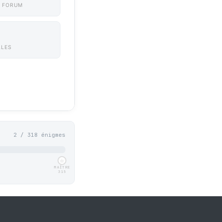
 FORUM
LLES
2 / 318 énigmes
MAÎTRE
315