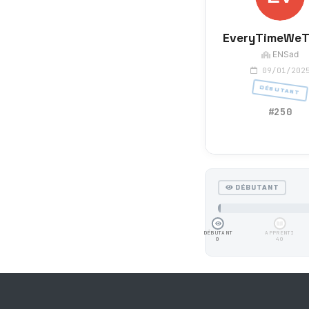
EveryTimeWeT
ENSad
09/01/202
DÉBUTANT
#250
DÉBUTANT
DÉBUTANT
APPRENTI
0
40