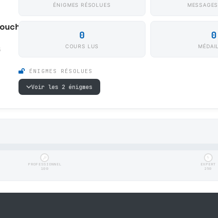
ÉNIGMES RÉSOLUES
MESSAGES
ouch
0
0
COURS LUS
MÉDAI
5
ÉNIGMES RÉSOLUES
Voir les 2 énigmes
PROFESSIONNEL
EXPERT
100
250