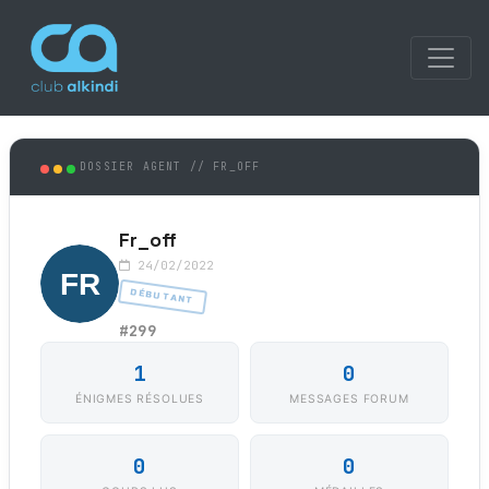
DOSSIER AGENT // FR_OFF
Fr_off
24/02/2022
DÉBUTANT
#299
1
0
ÉNIGMES RÉSOLUES
MESSAGES FORUM
0
0