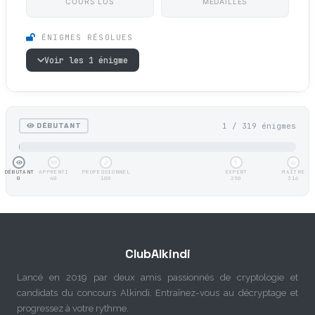
COURS LUS
MÉDAILLES
ÉNIGMES RÉSOLUES
Voir les 1 énigme
1 / 319 énigmes
DÉBUTANT
DÉBUTANT
APPRENTI
PROFESSIONNEL
EXPERT
MAÎTRE
0
40
100
250
316
ClubAlkindi
Lancé en 2019 par deux amis passionnés de cryptologie et
candidats du concours Alkindi. Entraînez-vous au décryptage et
progressez à votre rythme.