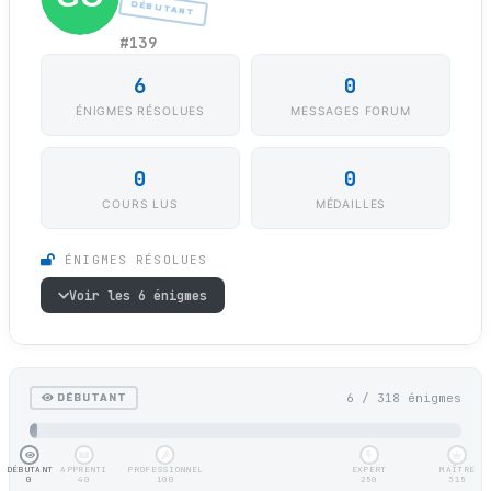
DÉBUTANT
#139
6
0
ÉNIGMES RÉSOLUES
MESSAGES FORUM
0
0
COURS LUS
MÉDAILLES
ÉNIGMES RÉSOLUES
Voir les 6 énigmes
6 / 318 énigmes
DÉBUTANT
DÉBUTANT
APPRENTI
PROFESSIONNEL
EXPERT
MAÎTRE
0
40
100
250
315