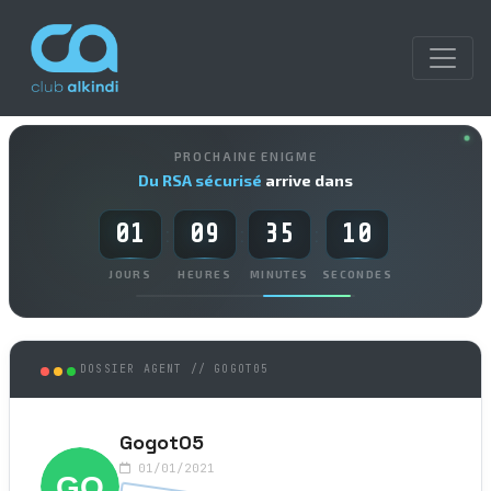
PROCHAINE ENIGME
Du RSA sécurisé
arrive dans
01
09
35
10
:
:
:
JOURS
HEURES
MINUTES
SECONDES
DOSSIER AGENT // GOGOT05
Gogot05
01/01/2021