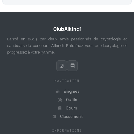
ClubAlkindi
Lancé en 2019 par deux amis passionnés de cryptologie et
candidats du concours Alkindi. Entraînez-vous au décryptage et
progressez à votre rythme.
NAVIGATION
Énigmes
Outils
Cours
Classement
INFORMATIONS