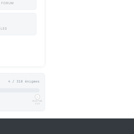
 FORUM
LLES
4 / 318 énigmes
MAÎTRE
315