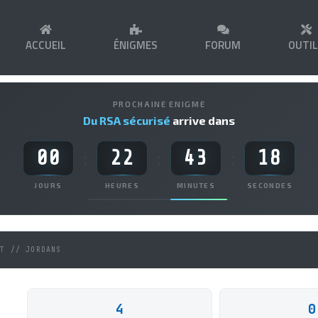
ACCUEIL
ÉNIGMES
FORUM
OUTI
PROCHAINE ENIGME
Du RSA sécurisé
arrive dans
00
22
43
18
:
:
:
JOURS
HEURES
MINUTES
SECONDES
NT // JORDANS
4
0