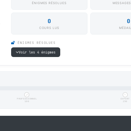
ÉNIGMES RÉSOLUES
MESSAGES
0
0
1
COURS LUS
MÉDAI
ÉNIGMES RÉSOLUES
Voir les 4 énigmes
PROFESSIONNEL
EXPERT
100
250