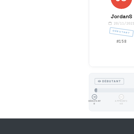
JordanS
20/11/202
DÉBUTANT
#158
DÉBUTANT
DÉBUTANT
APPRENTI
0
40