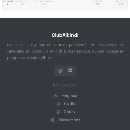
DÉBUTANT
APPRENTI
PROFESSIONNEL
EXPERT
MAÎTRE
0
40
100
250
315
ClubAlkindi
Lancé en 2019 par deux amis passionnés de cryptologie et
candidats du concours Alkindi. Entraînez-vous au décryptage et
progressez à votre rythme.
NAVIGATION
Énigmes
Outils
Cours
Classement