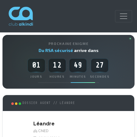
PROCHAINE ENIGME
Du RSA sécurisé
arrive dans
01
12
49
27
:
:
:
JOURS
HEURES
MINUTES
SECONDES
DOSSIER AGENT // LÉANDRE
Léandre
CNED