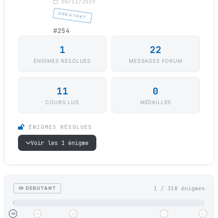
08/11/2019
DÉBUTANT
#254
1
22
ÉNIGMES RÉSOLUES
MESSAGES FORUM
11
0
COURS LUS
MÉDAILLES
ÉNIGMES RÉSOLUES
Voir les 1 énigme
1 / 318 énigmes
DÉBUTANT