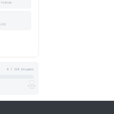
 FORUM
LLES
8 / 318 énigmes
MAÎTRE
315