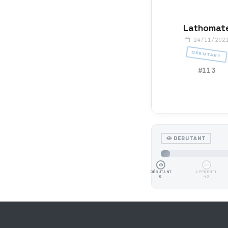
Lathomat
24/11/202
DÉBUTANT
#113
DÉBUTANT
DÉBUTANT
APPRENTI
0
40