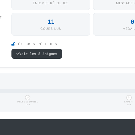
ÉNIGMES RÉSOLUES
MESSAGES
e
11
0
1
COURS LUS
MÉDAI
ÉNIGMES RÉSOLUES
Voir les 8 énigmes
PROFESSIONNEL
EXPERT
100
250