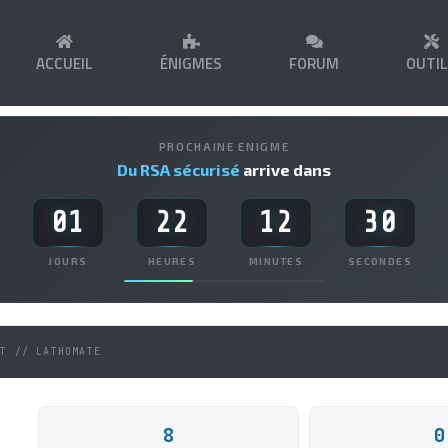
ACCUEIL
ÉNIGMES
FORUM
OUTI
PROCHAINE ENIGME
Du RSA sécurisé
arrive dans
01
22
12
30
:
:
:
JOURS
HEURES
MINUTES
SECONDES
NT // LATHOMATE
8
0